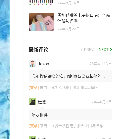
24年8月14日
雪加鸭嘴兽电子烟口味：全面
体验与评测
24年6月27日
最新评论
PREV
NEXT
Jason
25年4月13日
我的微信很久沒有用被封!有沒有其他的方
法能找到你!我在特區香港
[文章]
来自：
悦刻六代烟杆能用5代烟弹吗
松鼠
24年6月6日
冰水推荐
[文章]
来自：
飞雾一次性电子烟五个口味推荐