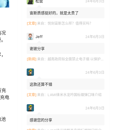
松鼠
24年6月3日
宙斯质感挺好的，就是太贵了
[文章]
来自：
悦刻宙斯怎么样？值得买吗？
情况
Jeff
24年6月3日
要。
谢谢分享
尽，
[新闻]
来自：
越南政府拟全面禁止电子烟 以保护青少年健康
24年6月3日
这款还算不错
行充
[文章]
来自：
LAMI徕米水龙吟国标烟弹口味介绍
时充电
24年6月3日
电池
感谢您的分享