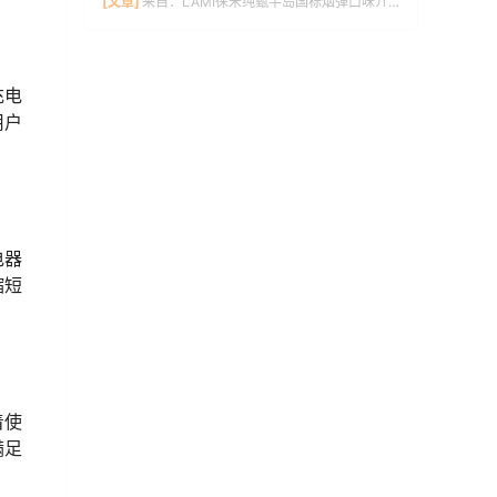
[文章]
来自：
LAMI徕米纯甄半岛国标烟弹口味介绍
充电
用户
电器
缩短
着使
满足