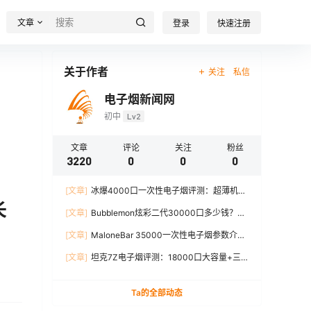
文章
登录
快速注册
关于作者
关注
私信
电子烟新闻网
初中
Lv2
文章
评论
关注
粉丝
3220
0
0
0
[文章]
冰爆4000口一次性电子烟评测：超薄机
长
身、12W输出、TYPE-C充电
[文章]
Bubblemon炫彩二代30000口多少钱？最
新价格对比+口感分析
[文章]
MaloneBar 35000一次性电子烟参数介
绍，口味、续航、功率全面解析
[文章]
坦克7Z电子烟评测：18000口大容量+三
档功率调节，真实体验分享
Ta的全部动态