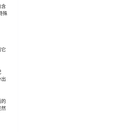
包含
特殊
到它
配
分出
面的
突然