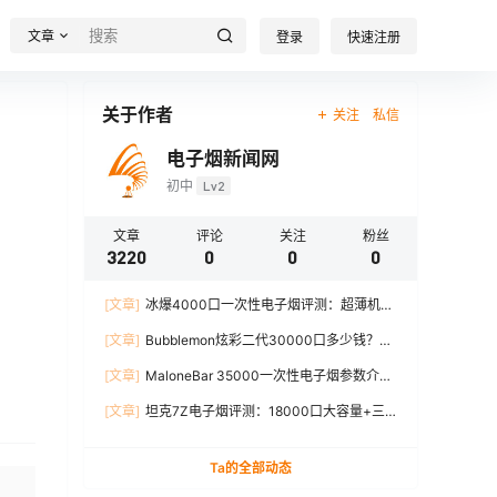
文章
登录
快速注册
关于作者
关注
私信
电子烟新闻网
初中
Lv2
文章
评论
关注
粉丝
3220
0
0
0
[文章]
冰爆4000口一次性电子烟评测：超薄机
身、12W输出、TYPE-C充电
[文章]
Bubblemon炫彩二代30000口多少钱？最
新价格对比+口感分析
[文章]
MaloneBar 35000一次性电子烟参数介
绍，口味、续航、功率全面解析
[文章]
坦克7Z电子烟评测：18000口大容量+三
档功率调节，真实体验分享
Ta的全部动态