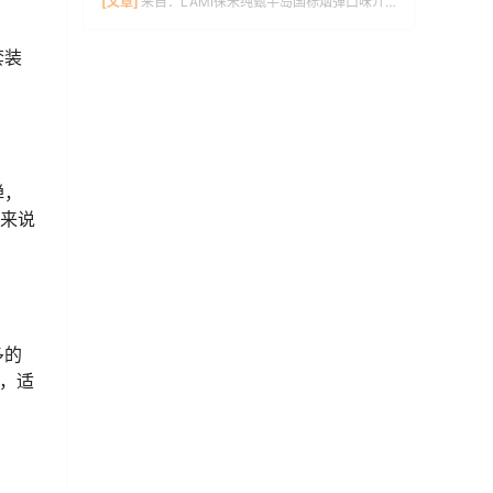
[文章]
来自：
LAMI徕米纯甄半岛国标烟弹口味介绍
套装
弹，
人来说
多的
间，适