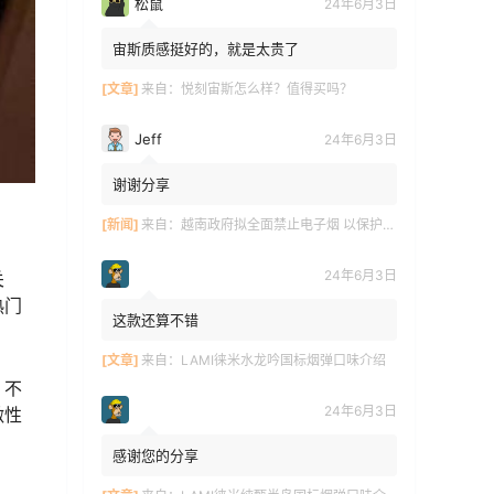
松鼠
24年6月3日
宙斯质感挺好的，就是太贵了
[文章]
来自：
悦刻宙斯怎么样？值得买吗？
Jeff
24年6月3日
谢谢分享
[新闻]
来自：
越南政府拟全面禁止电子烟 以保护青少年健康
24年6月3日
关
热门
这款还算不错
[文章]
来自：
LAMI徕米水龙吟国标烟弹口味介绍
，不
24年6月3日
激性
感谢您的分享