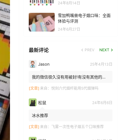
24年8月14日
雪加鸭嘴兽电子烟口味：全面
体验与评测
24年6月27日
最新评论
PREV
NEXT
Jason
25年4月13日
我的微信很久沒有用被封!有沒有其他的方
法能找到你!我在特區香港
[文章]
来自：
悦刻六代烟杆能用5代烟弹吗
松鼠
24年6月6日
冰水推荐
[文章]
来自：
飞雾一次性电子烟五个口味推荐