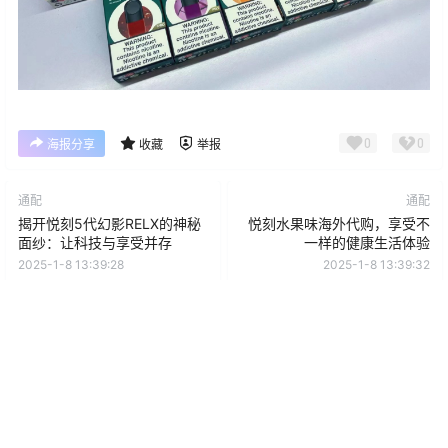
0
0
海报分享
收藏
举报
通配
通配
揭开悦刻5代幻影RELX的神秘
悦刻水果味海外代购，享受不
面纱：让科技与享受并存
一样的健康生活体验
2025-1-8 13:39:28
2025-1-8 13:39:32
0 条回复
文章作者
管理员
A
M
欢迎您，新朋友，感谢参与互动！
确认修改