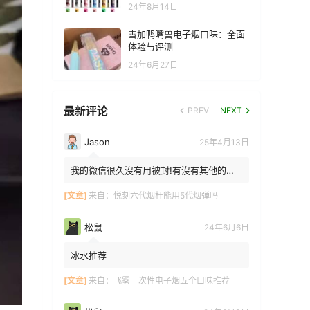
24年8月14日
雪加鸭嘴兽电子烟口味：全面
体验与评测
24年6月27日
最新评论
PREV
NEXT
Jason
25年4月13日
我的微信很久沒有用被封!有沒有其他的方
法能找到你!我在特區香港
[文章]
来自：
悦刻六代烟杆能用5代烟弹吗
松鼠
24年6月6日
冰水推荐
[文章]
来自：
飞雾一次性电子烟五个口味推荐