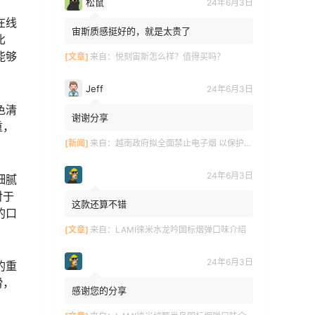
松鼠
24年6月3日
在线
宙斯质感挺好的，就是太贵了
比
能够
[文章]
来自：
悦刻宙斯怎么样？值得买吗？
Jeff
24年6月3日
色清
谢谢分享
重，
[新闻]
来自：
越南政府拟全面禁止电子烟 以保护青少年健康
24年6月3日
细腻
对于
这款还算不错
的口
[文章]
来自：
LAMI徕米水龙吟国标烟弹口味介绍
24年6月3日
的重
滑，
感谢您的分享