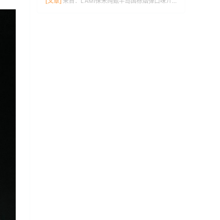
[文章]
来自：
LAMI徕米纯甄半岛国标烟弹口味介绍