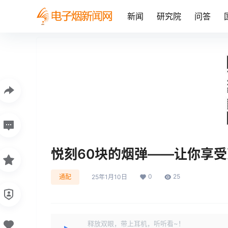
新闻
研究院
问答
悦刻60块的烟弹——让你享
0
25
通配
25年1月10日
释放双眼，带上耳机，听听看~！