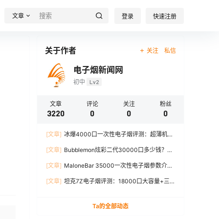
文章
登录
快速注册
关于作者
关注
私信
电子烟新闻网
初中
Lv2
文章
评论
关注
粉丝
3220
0
0
0
[文章]
冰爆4000口一次性电子烟评测：超薄机
身、12W输出、TYPE-C充电
[文章]
Bubblemon炫彩二代30000口多少钱？最
新价格对比+口感分析
[文章]
MaloneBar 35000一次性电子烟参数介
绍，口味、续航、功率全面解析
[文章]
坦克7Z电子烟评测：18000口大容量+三
档功率调节，真实体验分享
Ta的全部动态