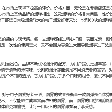
，在市场上获得了极高的评价。价格方面，无论是在专卖店还是
与市场上其他品牌的烟弹相比，这款烟弹的价格非常亲民，性价
于那些日常吸烟量较大的电子烟爱好者来说，悦刻60块的烟弹
贯的简约与现代感。每一支烟弹都经过精心打磨，表面光滑，颜
满足一次性的使用需求，又不会因为容量过大而导致烟雾过于浓
也相当出色。品牌不断优化烟弹的配方，为用户提供更加丰富、
钟情于清新的薄荷味，悦刻的烟弹都能满足不同消费者的需求。
也是个不错的选择。它为用户提供了多个口味的组合，尝试不同
。对于电子烟爱好者来说，烟雾的效果是衡量一款烟弹是否优秀
技术，不仅能够生成丰富而浓密的烟雾，而且烟雾的口感细腻顺
的体验更加愉悦，让每一口吸入的烟雾都充满了享受感。