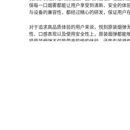
保每一口烟雾都能让用户享受到清新、安全的体
与设备的兼容性，都经过精心的研发，保证用户
对于追求高品质体验的用户来说，悦刻原装烟弹
性、口感表现以及使用安全性上，原装烟弹都能
择原装烟弹不仅能带来愉悦的体验，还能有效避
悦刻通配烟弹和原装烟弹各自有其独特的优点，
多样，适合那些注重性价比并喜欢尝试新口味的
和更高安全性的消费者。无论选择哪种，悦刻都
通配
通配烟弹抽了会怎样？解密吸烟新趋势的健康风
注意事项
2025-1-10 13:05:01