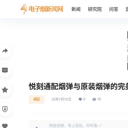
新闻
研究院
问答
悦刻通配烟弹与原装烟弹的完
0
18
通配
25年1月10日
释放双眼，带上耳机，听听看~！