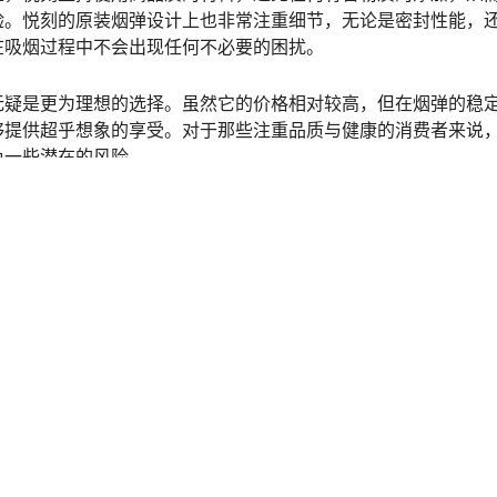
验。悦刻的原装烟弹设计上也非常注重细节，无论是密封性能，
在吸烟过程中不会出现任何不必要的困扰。
无疑是更为理想的选择。虽然它的价格相对较高，但在烟弹的稳
够提供超乎想象的享受。对于那些注重品质与健康的消费者来说
免一些潜在的风险。
关键在于消费者根据自己的需求做出选择。通配烟弹价格实惠、
用户；而原装烟弹则凭借其高品质与稳定性，适合那些追求更好
能为你提供无与伦比的吸烟乐趣。
通配
险与
悦刻通配烟弹有哪些？深度解析悦刻烟弹的选择与使
用体验
2025-1-10 13:05:04