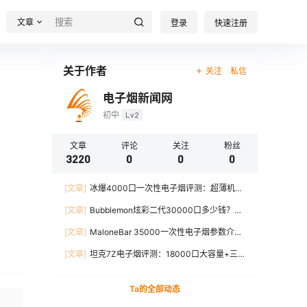
文章
登录
快速注册
关于作者
关注
私信
电子烟新闻网
初中
Lv2
文章
评论
关注
粉丝
3220
0
0
0
[文章]
冰爆4000口一次性电子烟评测：超薄机
身、12W输出、TYPE-C充电
[文章]
Bubblemon炫彩二代30000口多少钱？最
新价格对比+口感分析
[文章]
MaloneBar 35000一次性电子烟参数介
绍，口味、续航、功率全面解析
[文章]
坦克7Z电子烟评测：18000口大容量+三
档功率调节，真实体验分享
Ta的全部动态