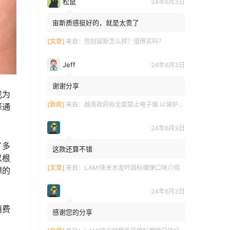
松鼠
24年6月3日
宙斯质感挺好的，就是太贵了
[文章]
来自：
悦刻宙斯怎么样？值得买吗？
Jeff
24年6月3日
谢谢分享
成为
[新闻]
来自：
越南政府拟全面禁止电子烟 以保护青少年健康
择通
24年6月3日
了多
这款还算不错
以根
[文章]
来自：
LAMI徕米水龙吟国标烟弹口味介绍
想的
24年6月3日
消费
感谢您的分享