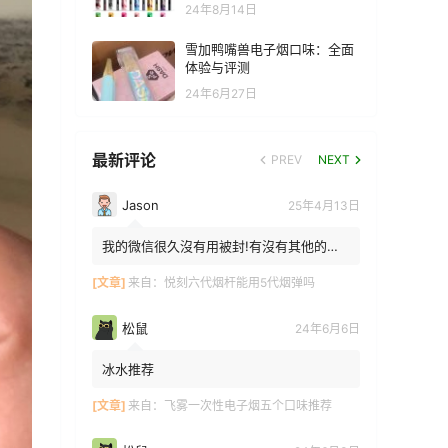
24年8月14日
雪加鸭嘴兽电子烟口味：全面
体验与评测
24年6月27日
最新评论
PREV
NEXT
Jason
25年4月13日
我的微信很久沒有用被封!有沒有其他的方
法能找到你!我在特區香港
[文章]
来自：
悦刻六代烟杆能用5代烟弹吗
松鼠
24年6月6日
冰水推荐
[文章]
来自：
飞雾一次性电子烟五个口味推荐