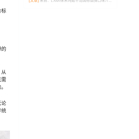
[文章]
来自：
LAMI徕米纯甄半岛国标烟弹口味介绍
合标
弹的
，从
无需
验。
无论
传统