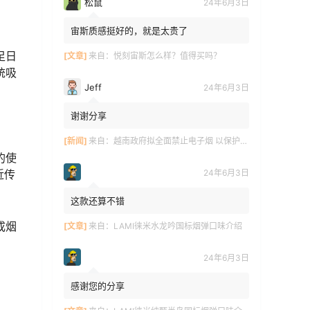
松鼠
24年6月3日
宙斯质感挺好的，就是太贵了
足日
[文章]
来自：
悦刻宙斯怎么样？值得买吗？
统吸
Jeff
24年6月3日
谢谢分享
[新闻]
来自：
越南政府拟全面禁止电子烟 以保护青少年健康
的使
24年6月3日
近传
这款还算不错
成烟
[文章]
来自：
LAMI徕米水龙吟国标烟弹口味介绍
24年6月3日
感谢您的分享