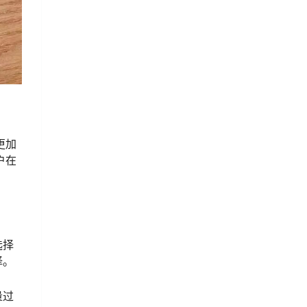
更加
户在
选择
择。
量过