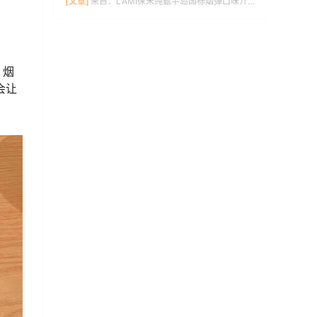
[文章]
来自：
LAMI徕米纯甄半岛国标烟弹口味介绍
，烟
会让