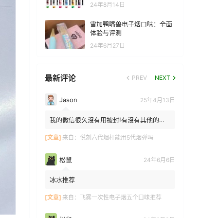
24年8月14日
雪加鸭嘴兽电子烟口味：全面
体验与评测
24年6月27日
最新评论
PREV
NEXT
Jason
25年4月13日
我的微信很久沒有用被封!有沒有其他的方
法能找到你!我在特區香港
[文章]
来自：
悦刻六代烟杆能用5代烟弹吗
松鼠
24年6月6日
冰水推荐
[文章]
来自：
飞雾一次性电子烟五个口味推荐