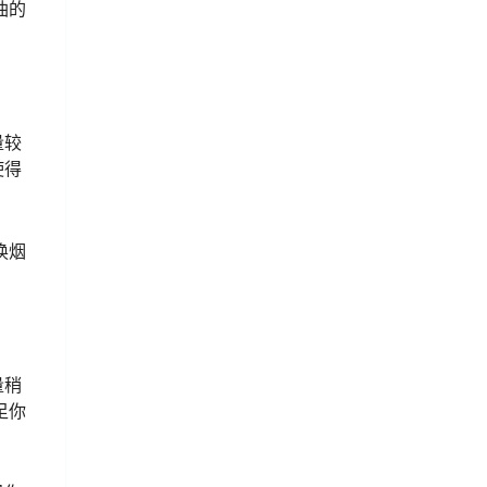
油的
量较
使得
换烟
量稍
足你