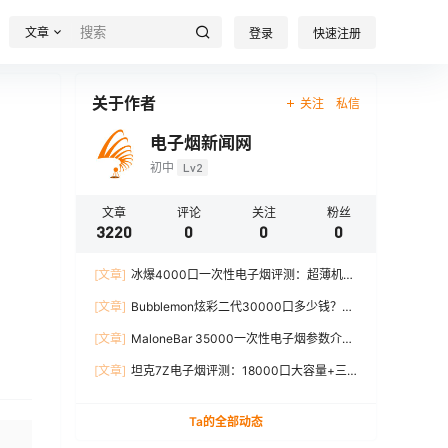
文章
登录
快速注册
关于作者
关注
私信
电子烟新闻网
初中
Lv2
文章
评论
关注
粉丝
3220
0
0
0
[文章]
冰爆4000口一次性电子烟评测：超薄机
身、12W输出、TYPE-C充电
[文章]
Bubblemon炫彩二代30000口多少钱？最
新价格对比+口感分析
[文章]
MaloneBar 35000一次性电子烟参数介
绍，口味、续航、功率全面解析
[文章]
坦克7Z电子烟评测：18000口大容量+三
档功率调节，真实体验分享
Ta的全部动态