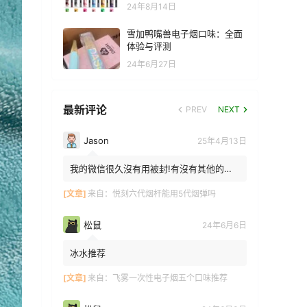
24年8月14日
雪加鸭嘴兽电子烟口味：全面
体验与评测
24年6月27日
最新评论
PREV
NEXT
Jason
25年4月13日
我的微信很久沒有用被封!有沒有其他的方
法能找到你!我在特區香港
[文章]
来自：
悦刻六代烟杆能用5代烟弹吗
松鼠
24年6月6日
冰水推荐
[文章]
来自：
飞雾一次性电子烟五个口味推荐