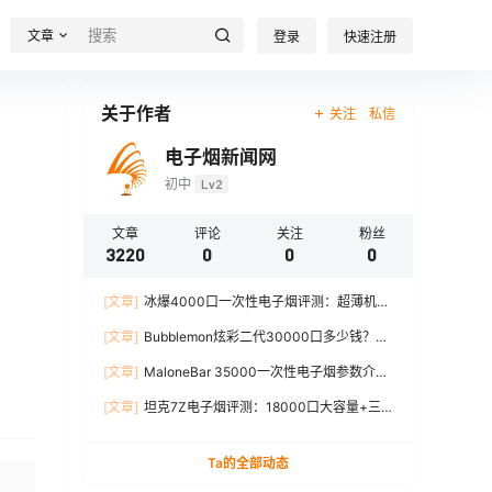
文章
登录
快速注册
关于作者
关注
私信
电子烟新闻网
初中
Lv2
文章
评论
关注
粉丝
3220
0
0
0
[文章]
冰爆4000口一次性电子烟评测：超薄机
身、12W输出、TYPE-C充电
[文章]
Bubblemon炫彩二代30000口多少钱？最
新价格对比+口感分析
[文章]
MaloneBar 35000一次性电子烟参数介
绍，口味、续航、功率全面解析
[文章]
坦克7Z电子烟评测：18000口大容量+三
档功率调节，真实体验分享
Ta的全部动态