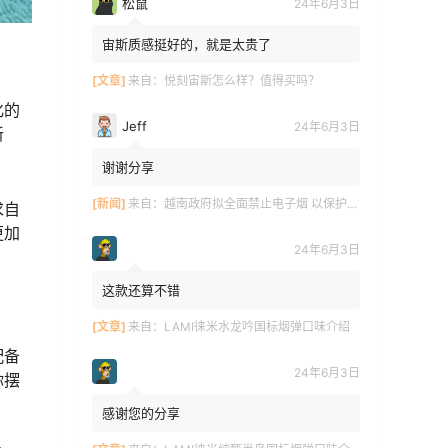
松鼠
24年6月3日
宙斯质感挺好的，就是太贵了
[文章]
来自：
悦刻宙斯怎么样？值得买吗？
化的
Jeff
24年6月3日
新
谢谢分享
[新闻]
来自：
越南政府拟全面禁止电子烟 以保护青少年健康
求自
更加
24年6月3日
这款还算不错
[文章]
来自：
LAMI徕米水龙吟国标烟弹口味介绍
配备
24年6月3日
你摆
感谢您的分享