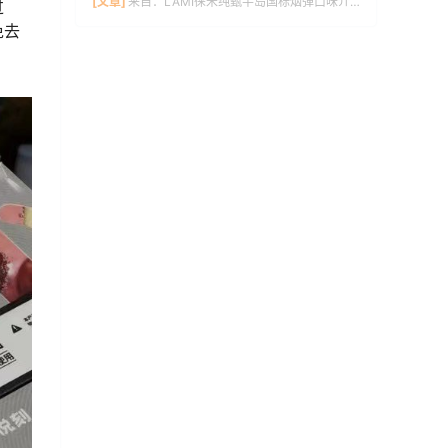
[文章]
来自：
LAMI徕米纯甄半岛国标烟弹口味介绍
过
免去