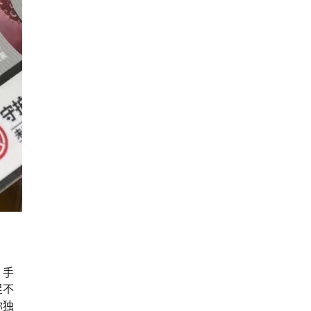
，手
足不
你独