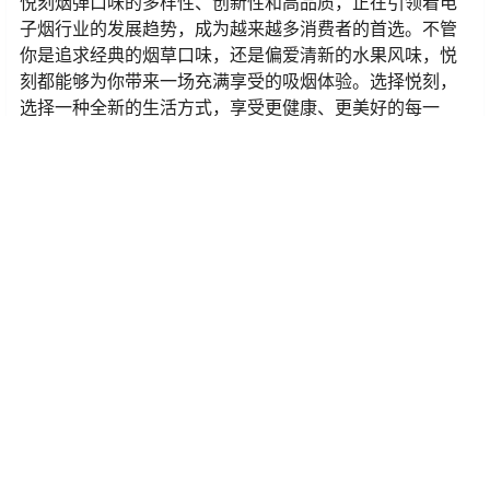
悦刻烟弹口味的多样性、创新性和高品质，正在引领着电
子烟行业的发展趋势，成为越来越多消费者的首选。不管
你是追求经典的烟草口味，还是偏爱清新的水果风味，悦
刻都能够为你带来一场充满享受的吸烟体验。选择悦刻，
选择一种全新的生活方式，享受更健康、更美好的每一
天。
0
0
海报分享
收藏
举报
通配
通配
悦刻烟弹在哪里可以买到？探
悦刻烟弹怎么用：为你带来全
索最便捷的购买途径！
新的吸烟体验
2025-4-8 13:13:03
2025-4-8 13:13:10
0 条回复
文章作者
管理员
A
M
欢迎您，新朋友，感谢参与互动！
确认修改