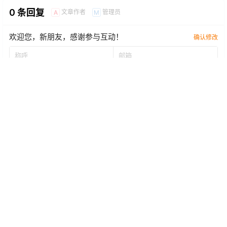
0 条回复
文章作者
管理员
A
M
欢迎您，新朋友，感谢参与互动！
确认修改
提交
暂无讨论，说说你的看法吧
Copyright © 2026
电子烟新闻网
|
Go蒸汽
|
购蒸汽
|
老蒸汽
|
国标电子烟