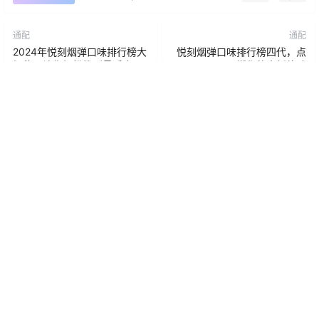
吸入，葡萄的果香扑鼻而来，随后冰爽感便迅速在口中扩
散开来，给人一种舒畅愉悦的体验。对于喜欢甜美果味且
注重清爽感的用户来说，葡萄冰无疑是最佳选择。
在悦刻2024款烟弹口味排行榜中，以上这些口味都是经过
精心挑选和创新设计的，无论你偏好清新的水果风味，还
是经典的烟草口感，都能在这些口味中找到最适合自己的
那一款。每一款悦刻烟弹口味的推出，都让人体验到不同
的美妙感受，不仅是味蕾的享受，更是一种时尚潮流的代
表。
0
0
海报分享
收藏
举报
通配
通配
2024年悦刻烟弹口味排行榜大
悦刻烟弹口味排行榜四代，点
揭秘，让你轻松找到最适合的
燃你的全新体验
口味
2025-4-8 13:18:14
2025-4-8 13:18:20