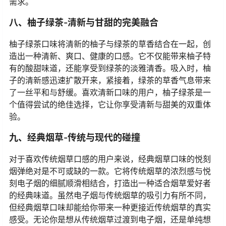
清新感扑面而来，带给你一份柔和又不失清爽的感觉。特
别适合那些喜爱果茶味道的用户，无论是甜蜜的桃子香
气，还是清新的绿茶味道，都让人忍不住一再回味。
七、蓝莓冰-甜美果香，冰爽加持
蓝莓冰口味是2024年新推出的一款以果香为主打的烟弹，
专为喜欢浓郁果香且能带来清爽体验的消费者设计。蓝莓
的甜美与冰爽的融合，为你带来一种前所未有的清新感
觉。每一次吸入，蓝莓的香气扑鼻而来，舌尖弥漫着果
香，而冰爽的感觉则在口中回荡。无论你是爱吃蓝莓的果
粉，还是喜欢冰爽口感的烟民，蓝莓冰都能满足你的味蕾
需求。
八、柚子绿茶-清新与甘甜的完美融合
柚子绿茶口味将清新的柚子与绿茶的草香结合在一起，创
造出一种清新、爽口、健康的口感。它不仅能带来柚子特
有的酸甜味道，还能享受到绿茶的淡雅清香。吸入时，柚