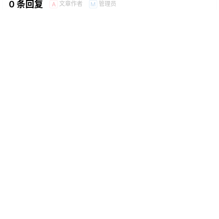
0 条回复
文章作者
管理员
A
M
欢迎您，新朋友，感谢参与互动！
确认修改
提交
暂无讨论，说说你的看法吧
Copyright © 2026
电子烟新闻网
|
Go蒸汽
|
购蒸汽
|
老蒸汽
|
国标电子烟