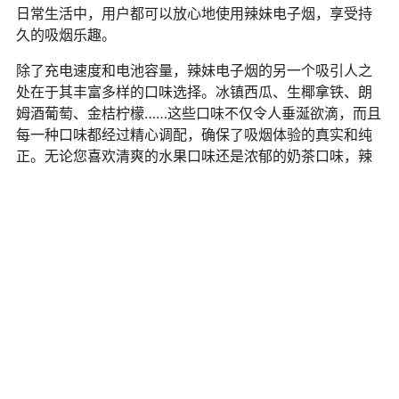
日常生活中，用户都可以放心地使用辣妹电子烟，享受持
久的吸烟乐趣。
除了充电速度和电池容量，辣妹电子烟的另一个吸引人之
处在于其丰富多样的口味选择。冰镇西瓜、生椰拿铁、朗
姆酒葡萄、金桔柠檬……这些口味不仅令人垂涎欲滴，而且
每一种口味都经过精心调配，确保了吸烟体验的真实和纯
正。无论您喜欢清爽的水果口味还是浓郁的奶茶口味，辣
妹电子烟都能满足您的口味需求，为您带来全新的吸烟体
验。
辣妹电子烟在充电方面表现出色，配备了快速充电的Type-
C接口和大容量电池，为用户提供了便捷、持久的吸烟体
验。丰富多样的口味选择也让辣妹电子烟脱颖而出，成为
了众多用户的首选。如果您正在寻找一款方便、高效的电
子烟产品，不妨考虑一下辣妹电子烟，相信它会为您带来
满满的惊喜和享受。