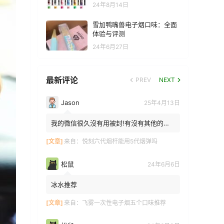
24年8月14日
雪加鸭嘴兽电子烟口味：全面
体验与评测
24年6月27日
最新评论
PREV
NEXT
Jason
25年4月13日
我的微信很久沒有用被封!有沒有其他的方
法能找到你!我在特區香港
[文章]
来自：
悦刻六代烟杆能用5代烟弹吗
松鼠
24年6月6日
冰水推荐
[文章]
来自：
飞雾一次性电子烟五个口味推荐