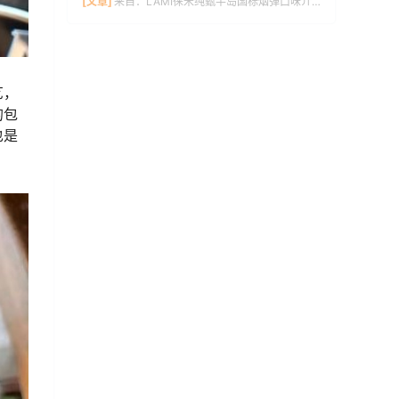
[文章]
来自：
LAMI徕米纯甄半岛国标烟弹口味介绍
艺，
的包
也是