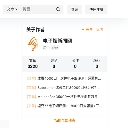
文章
登录
快速注册
关于作者
关注
私信
电子烟新闻网
初中
Lv2
文章
评论
关注
粉丝
3220
0
0
0
[文章]
冰爆4000口一次性电子烟评测：超薄机
身、12W输出、TYPE-C充电
[文章]
Bubblemon炫彩二代30000口多少钱？最
新价格对比+口感分析
[文章]
MaloneBar 35000一次性电子烟参数介
绍，口味、续航、功率全面解析
[文章]
坦克7Z电子烟评测：18000口大容量+三
档功率调节，真实体验分享
Ta的全部动态