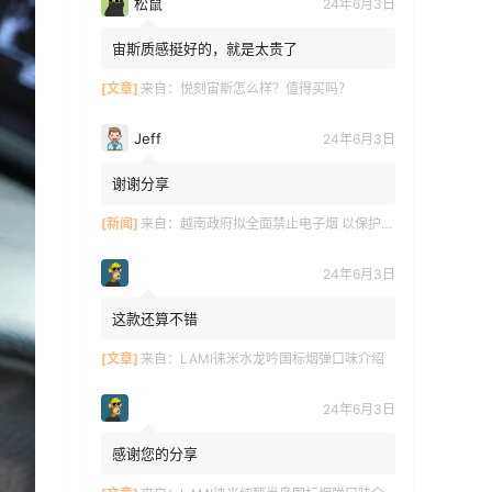
松鼠
24年6月3日
宙斯质感挺好的，就是太贵了
[文章]
来自：
悦刻宙斯怎么样？值得买吗？
Jeff
24年6月3日
谢谢分享
[新闻]
来自：
越南政府拟全面禁止电子烟 以保护青少年健康
24年6月3日
这款还算不错
[文章]
来自：
LAMI徕米水龙吟国标烟弹口味介绍
24年6月3日
感谢您的分享