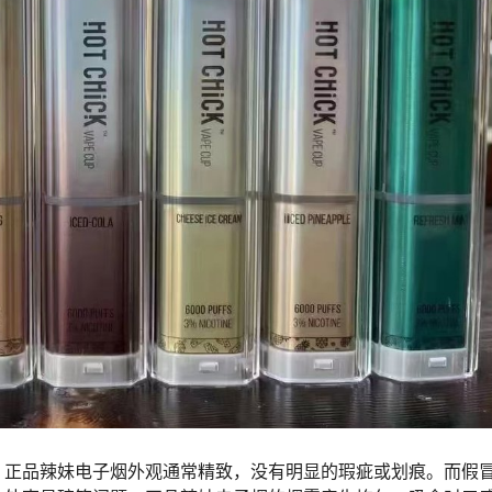
。正品辣妹电子烟外观通常精致，没有明显的瑕疵或划痕。而假