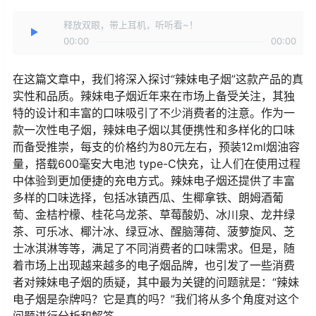
释放双眼，带上耳机，听听看~！
00:00
00:00
在这篇文章中，我们将深入探讨“辣妹电子烟”这款产品的真
实性和品质。辣妹电子烟近年来在市场上备受关注，其独
特的设计和丰富的口味吸引了不少消费者的注意。作为一
款一次性电子烟，辣妹电子烟以其便携性和多样化的口味
而备受推崇，每支的价格约为80元左右，预装12ml烟油容
量，搭载600毫安大电池 type-C快充，让人们在使用过程
中体验到更加便捷的充电方式。辣妹电子烟还提供了丰富
多样的口味选择，包括冰镇西瓜、生椰拿铁、朗姆酒葡
萄、金桔柠檬、桂花乌龙茶、草莓酸奶、冰川泉、龙井绿
茶、可乐冰、椰汁冰、绿豆冰、醒脑薄荷、菠萝旋风、芝
士冰淇淋等等，满足了不同消费者的口味需求。但是，随
着市场上出现越来越多的电子烟品牌，也引发了一些消费
者对辣妹电子烟的质疑，其中最为关键的问题就是：“辣妹
电子烟是杂牌吗？它是真的吗？”我们将从多个角度对这个