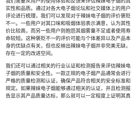
我们需要从用户的使用体验和反馈来评估辣妹电子烟的真
实性和品质。通过对各大电子烟论坛和社交媒体上的用户
评论进行梳理，我们可以发现对于辣妹电子烟的评价褒贬
不一。一些用户对其口味和吸烟体验表示满意，认为其性
价比较高，而另一些用户则抱怨其烟雾量不足或者使用寿
命较短。这种褒贬不一的评价可能与个体差异以及产品本
身的优缺点有关，但也反映出辣妹电子烟并非完美无缺，
存在一定的改进空间。
我们还可以通过相关的行业认证和检测报告来评估辣妹电
子烟的质量和安全性。一款正规的电子烟产品通常会进行
严格的质量检测和认证，确保产品符合相关的安全标准和
规定。如果辣妹电子烟能够通过相关的认证，并且检测报
告显示其产品质量达标，那么就可以一定程度上证明其真
实性和品质。
针对标题中的问题：“辣妹电子烟是杂牌吗？它是真的吗？”
我们可以得出以下结论：辣妹电子烟并非纯粹的杂牌产
品，而是由一家拥有一定规模和声誉的生产商生产的。但
是，其产品质量和口碑存在着褒贬不一的情况，需要消费