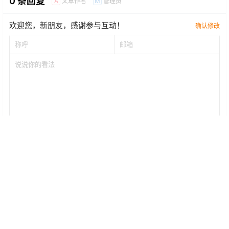
0 条回复
文章作者
管理员
A
M
欢迎您，新朋友，感谢参与互动！
确认修改
提交
暂无讨论，说说你的看法吧
Copyright © 2026
电子烟新闻网
|
Go蒸汽
|
购蒸汽
|
老蒸汽
|
国标电子烟