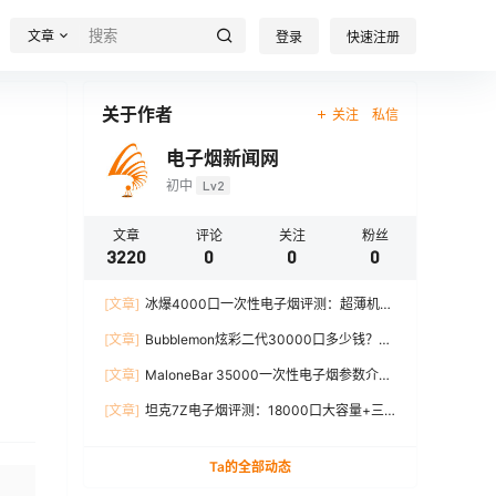
文章
登录
快速注册
关于作者
关注
私信
电子烟新闻网
初中
Lv2
文章
评论
关注
粉丝
3220
0
0
0
[文章]
冰爆4000口一次性电子烟评测：超薄机
身、12W输出、TYPE-C充电
[文章]
Bubblemon炫彩二代30000口多少钱？最
新价格对比+口感分析
[文章]
MaloneBar 35000一次性电子烟参数介
绍，口味、续航、功率全面解析
[文章]
坦克7Z电子烟评测：18000口大容量+三
档功率调节，真实体验分享
Ta的全部动态