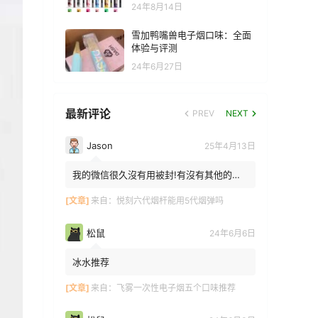
24年8月14日
雪加鸭嘴兽电子烟口味：全面
体验与评测
24年6月27日
最新评论
PREV
NEXT
Jason
25年4月13日
我的微信很久沒有用被封!有沒有其他的方
法能找到你!我在特區香港
[文章]
来自：
悦刻六代烟杆能用5代烟弹吗
松鼠
24年6月6日
冰水推荐
[文章]
来自：
飞雾一次性电子烟五个口味推荐