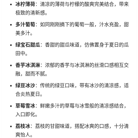
冰柠薄荷
：清凉的薄荷与柠檬的酸爽完美结合，带来
极致的清新感。
多汁葡萄
：如同刚刚摘下的葡萄一般，汁水充盈，甜
美多汁。
绿宝石甜瓜
：香甜的甜瓜味道，仿佛置身于夏日的瓜
田中。
香芋冰淇淋
：浓郁的香芋与冰淇淋的丝滑口感相互交
融，甜而不腻。
绿豆冰沙
：传统的绿豆口味，带有冰沙的清凉感，适
合炎热夏日。
草莓雪冰
：鲜嫩多汁的草莓与冰雪般的清凉感结合，
入口即化。
荔枝冰
：荔枝的甘甜味道，搭配冰爽的口感，十分清
爽怡人。