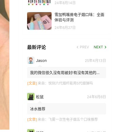
24年8月14日
雪加鸭嘴兽电子烟口味：全面
体验与评测
24年6月27日
最新评论
PREV
NEXT
Jason
25年4月13日
我的微信很久沒有用被封!有沒有其他的方
法能找到你!我在特區香港
[文章]
来自：
悦刻六代烟杆能用5代烟弹吗
松鼠
24年6月6日
冰水推荐
[文章]
来自：
飞雾一次性电子烟五个口味推荐