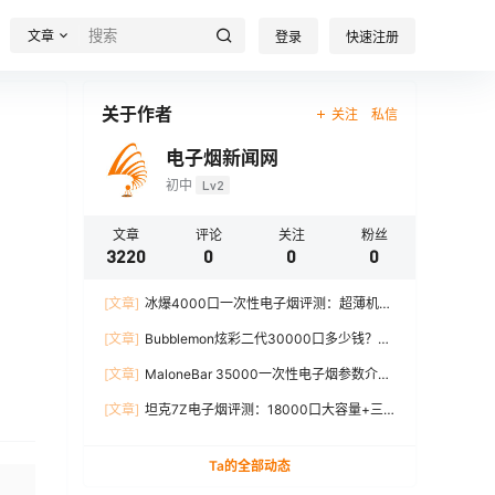
文章
登录
快速注册
关于作者
关注
私信
电子烟新闻网
初中
Lv2
文章
评论
关注
粉丝
3220
0
0
0
[文章]
冰爆4000口一次性电子烟评测：超薄机
身、12W输出、TYPE-C充电
[文章]
Bubblemon炫彩二代30000口多少钱？最
新价格对比+口感分析
[文章]
MaloneBar 35000一次性电子烟参数介
绍，口味、续航、功率全面解析
[文章]
坦克7Z电子烟评测：18000口大容量+三
档功率调节，真实体验分享
Ta的全部动态