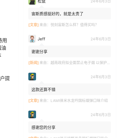
松鼠
24年6月3日
宙斯质感挺好的，就是太贵了
[文章]
来自：
悦刻宙斯怎么样？值得买吗？
Jeff
24年6月3日
持用
烟油
谢谢分享
体
[新闻]
来自：
越南政府拟全面禁止电子烟 以保护青少年健康
24年6月3日
用户提
这款还算不错
[文章]
来自：
LAMI徕米水龙吟国标烟弹口味介绍
24年6月3日
感谢您的分享