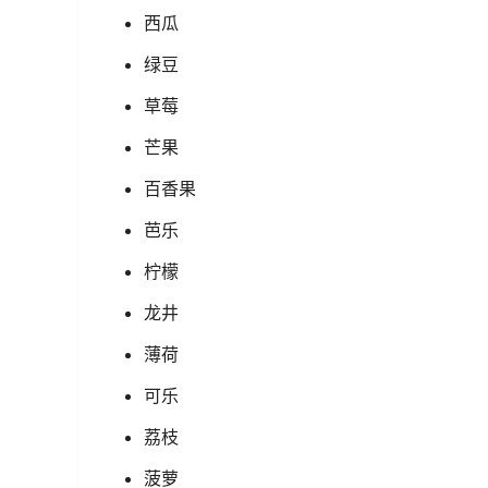
西瓜
绿豆
草莓
芒果
百香果
芭乐
柠檬
龙井
薄荷
可乐
荔枝
菠萝