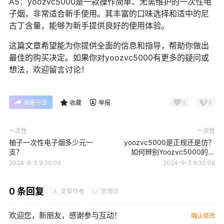
A5：yoozvc5000是一款操作简单、无需维护的一次性电
子烟，非常适合新手使用。其丰富的口味选择和适中的尼
古丁含量，能够为新手提供良好的使用体验。
这篇文章希望能为你提供全面的信息和指导，帮助你做出
最佳的购买决定。如果你对yoozvc5000有更多的疑问或
想法，欢迎留言讨论！
0
0
海报分享
收藏
举报
一次性
一次性
柚子一次性电子烟多少元一
yoozvc5000是正规还是仿？
支？
如何辨别Yoozvc5000的真
假？
2024-9-3 9:30:05
2024-9-3 9:30:08
0 条回复
文章作者
管理员
A
M
欢迎您，新朋友，感谢参与互动！
确认修改