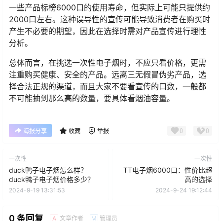
一些产品标榜6000口的使用寿命，但实际上可能只提供约
2000口左右。这种误导性的宣传可能导致消费者在购买时
产生不必要的期望，因此在选择时需对产品宣传进行理性
分析。
总体而言，在挑选一次性电子烟时，不应只看价格，更需
注重购买健康、安全的产品。远离三无假冒伪劣产品，选
择合法正规的渠道，而且大家不要看宣传的口数，一般都
不可能抽到那么高的数量，要具体看烟油容量。
0
0
海报分享
收藏
举报
一次性
一次性
duck鸭子电子烟怎么样？
TT电子烟6000口：性价比超
duck鸭子电子烟价格多少？
高的选择
2024-9-19 13:31:53
2024-9-24 19:12:44
0 条回复
文章作者
管理员
A
M