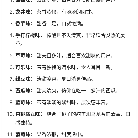
龙井味：
茶香浓郁，有淡淡的回甘。
香芋味：
甜香十足，口感饱满。
手打柠檬味：
微酸且不失清爽，非常适合炎热的夏
季。
草莓味：
甜美且多汁，适合喜欢甜味的用户。
可乐味：
带有独特的汽水味，令人耳目一新。
绿豆味：
清甜凉爽，夏日消暑佳品。
西瓜味：
甜美清爽，仿佛在吃一口多汁的西瓜。
蓝莓味：
带有淡淡的酸甜味，层次感丰富。
白桃乌龙味：
结合了桃子的甜美和乌龙茶的清香，口
感独特。
葡萄味：
果香浓郁，甜度适中。