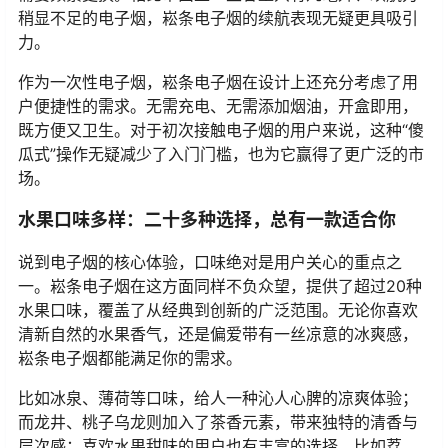
稍显不足的电子烟，崧条电子烟的续航表现无疑更具吸引
力。
作为一次性电子烟，崧条电子烟在设计上还充分考虑了用
户便捷性的需求。无需充电、无需添加烟油，开盒即用，
既方便又卫生。对于初次接触电子烟的用户来说，这种“傻
瓜式”操作无疑减少了入门门槛，也为它赢得了更广泛的市
场。
水果口味多样：二十多种选择，总有一款适合你
说到电子烟的核心体验，口味绝对是用户关心的重点之
一。崧条电子烟在这方面同样不负众望，提供了超过20种
水果口味，覆盖了从经典到创新的广泛范围。无论你喜欢
清新自然的水果香气，还是偏爱带有一丝凉意的冰爽感，
崧条电子烟都能满足你的需求。
比如冰泉、薄荷等口味，给人一种沁人心脾的凉爽体验；
而龙井、桃子乌龙则加入了茶香元素，带来独特的清香与
层次感；喜欢水果甜味的用户也有丰富的选择，比如荔