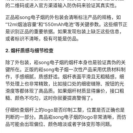
的二维码或进入官方渠道输入防伪码来验证其真实性。
正品崧song电子烟的外包装会清晰标注产品的规格，如
“12ml烟油容量”和“550mAh电池”等关键参数。这些细节正
是识别正品的重要依据。如果发现包装上缺乏这些信息，
或者标识不清晰，极有可能是仿品。
2. 烟杆质感与细节检查
除了外包装，崧song电子烟的烟杆本身也是验证真伪的关
键所在。正版的崧song电子烟一次性产品采用优质材料制
作，手感细腻，质感舒适。烟杆表面平滑且无粗糙感，细
节处理上也非常精致，比如接口处的细密缝隙、按钮的光
滑度等都体现了高品质。如果烟杆材质显得廉价，接口粗
糙、颜色不均匀，这时你就要提高警惕了。
仔细检查烟杆上的logo是否印制工整，位置是否正确也是
判断的一部分。真品崧song电子烟的logo非常清晰，而仿
品可能会出现偏位、颜色暗淡或者字体变形等问题。