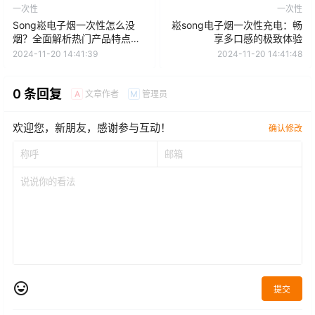
一次性
一次性
Song崧电子烟一次性怎么没
崧song电子烟一次性充电：畅
烟？全面解析热门产品特点及
享多口感的极致体验
使用小窍门
2024-11-20 14:41:39
2024-11-20 14:41:48
0 条回复
文章作者
管理员
A
M
欢迎您，新朋友，感谢参与互动！
确认修改
提交