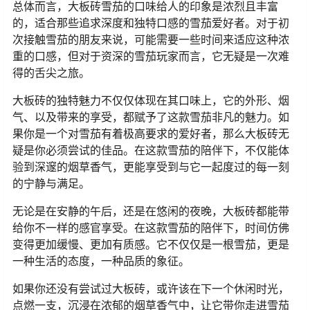
总体而言，大板砖雪茄的口味给人的印象是浓烈且丰富
的，适合那些追求深度和独特口感的雪茄爱好者。对于初
次接触雪茄的朋友来说，可能需要一些时间来适应这种浓
重的口感，但对于资深的雪茄玩家而言，它无疑是一次难
得的舌尖之旅。
大板砖的独特魅力不仅仅体现在其口味上，它的外形、烟
气、以及带来的享受，都赋予了这款雪茄非凡的魅力。如
果你是一个对雪茄有着极高要求的爱好者，那么大板砖无
疑是你必须尝试的佳品。在这款雪茄的陪伴下，不仅能体
验到深邃的烟草香气，更能享受到与它一起度过的每一刻
的宁静与满足。
无论是在安静的午后，还是在悠闲的夜晚，大板砖都能带
给你不一样的感官享受。在这款雪茄的陪伴下，时间仿佛
变得更加缓慢、更加有质感。它不仅仅是一根雪茄，更是
一种生活的态度，一种品质的象征。
如果你还没有尝试过大板砖，或许该在下一个休闲时光，
点燃一支，沉浸在浓郁的烟草香气中，让它带你走进雪茄