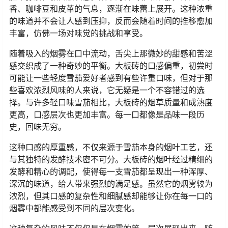
香、咖啡豆和皮革的气息，逐渐在味蕾上展开。这种浓重
的味道并不会让人感到压抑，反而会随着时间的推移愈加
丰富，仿佛一场对味觉的挑战和享受。
随着吸入的烟雾在口中流动，舌尖上那微妙的甜感和苦涩
感交织成了一种奇妙的平衡。大板砖的口感偏重，初尝时
可能让一些轻度雪茄爱好者感到有些许重口味，但对于那
些喜欢浓烈风味的人来说，它无疑是一个不容错过的选
择。与许多轻口味雪茄相比，大板砖的烟草质量和成熟度
更高，口感层次也更加丰富。每一口都像是品味一段历
史，回味无穷。
这种口感的厚重感，不仅来源于雪茄本身的烟叶工艺，还
与其独特的发酵技术密不可分。大板砖的烟叶经过精细的
发酵和精心的调配，使得每一支雪茄都呈现出一种浑厚、
深沉的味道，给人带来强烈的满足感。虽然它的烟雾较为
浓烈，但其口感的复杂性和细腻感却能够让你在每一口的
烟雾中都能感受到不同的层次变化。