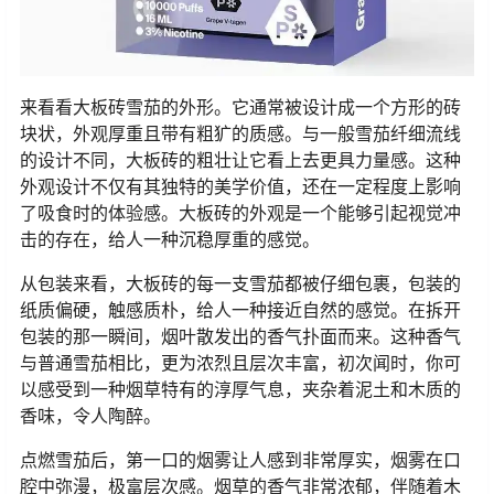
来看看大板砖雪茄的外形。它通常被设计成一个方形的砖
块状，外观厚重且带有粗犷的质感。与一般雪茄纤细流线
的设计不同，大板砖的粗壮让它看上去更具力量感。这种
外观设计不仅有其独特的美学价值，还在一定程度上影响
了吸食时的体验感。大板砖的外观是一个能够引起视觉冲
击的存在，给人一种沉稳厚重的感觉。
从包装来看，大板砖的每一支雪茄都被仔细包裹，包装的
纸质偏硬，触感质朴，给人一种接近自然的感觉。在拆开
包装的那一瞬间，烟叶散发出的香气扑面而来。这种香气
与普通雪茄相比，更为浓烈且层次丰富，初次闻时，你可
以感受到一种烟草特有的淳厚气息，夹杂着泥土和木质的
香味，令人陶醉。
点燃雪茄后，第一口的烟雾让人感到非常厚实，烟雾在口
腔中弥漫，极富层次感。烟草的香气非常浓郁，伴随着木