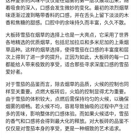
这种复杂的风味不仅仅是在烟雾的第一层次展现出来，随
着吸食的深入，口感会发生微妙的变化。最初的浓烈烟草
味逐渐过渡到略带香料的口感，并在舌头上留下淡淡的木
香和焦糖的甜感。口腔中的余味持久而丰富，久久不散。
大板砖雪茄在烟草的选择上也是一大亮点，它采用了世界
各地精选的优质烟草，包括尼加拉瓜和多米尼加的上乘烟
草品种。这样的烟草选择，使得雪茄在口感的丰富度和层
次上得到了进一步的提升。正因为如此，大板砖的每一口
都能给人带来极致的享受，适合那些寻求深度口感的雪茄
爱好者。
对于雪茄的品鉴而言，除去烟草的品质，火候的控制也同
样至关重要。点燃大板砖后，火焰的控制显得尤为重要。
由于雪茄的体积较大，点燃后需保持均匀的火候，以确保
烟雾的顺畅。若火候不均，容易导致抽吸的过程中产生过
多的苦味，影响整体的口感体验。而如果火候适中，雪茄
的香气和口感将会得到最大化的释放。对大板砖的品鉴不
仅仅是对雪茄本身的享受，更是一种细致的艺术追求。