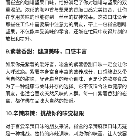
而崧盒的咖啡坚果口味，恰好满足了你对咖啡与坚果的双
重渴望。浓郁的咖啡香与坚果的香脆口感完美结合，让你
在享用美味的也能得到一丝丝的提神效果。这款口味适合
那些在工作中需要集中注意力的朋友，带上一包崧盒咖啡
坚果，不仅能享受美味的零食，还能在忙碌中获得片刻的
放松和提升。
9.紫薯香甜：健康美味，口感丰富
如果你是紫薯的爱好者，崧盒的紫薯香甜口味一定会让你
大呼过瘾。紫薯本身富含丰富的营养成分，口感绵密又带
有自然的甜味，配合崧盒的精心调味，更是让这款零食成
为了一种健康与美味并存的选择。它不仅适合注重健康的
朋友，也适合喜欢天然风味的人群。每一口紫薯香甜的崧
盒，都仿佛在品味大自然的馈赠。
10.辛辣麻辣：挑战你的味觉极限
对于喜爱辛辣口味的朋友来说，崧盒的辛辣麻辣口味无疑
是一种挑战。独特的麻辣调味，刺激你的味蕾，让人欲罢