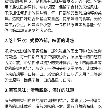
崧盒的经典原味，是其所有口味中最受欢迎的一款。它采
用了最优质的原料，精心调配，保留了食材的天然风味。
不添加任何多余的调味料，每一口都能品尝到最纯粹的美
味。这款口味适合那些喜欢自然、简单味道的食客。无论
是午后茶点，还是深夜小憩，一包崧盒原味零食总能带给
你最简单却又深刻的满足感。
2.芝士狂欢：奶香浓郁，味蕾的诱惑
如果你是奶酪的忠实粉丝，那么崧盒的芝士口味绝对是你
的首选。每一口都充满了浓郁的奶香，层层芝士的口感在
舌尖绽放，带给你难以抗拒的美味体验。芝士的醇厚与零
食的脆爽相结合，形成了一种完美的味觉平衡，让你停不
下来的想要一口接一口。崧盒的芝士口味还选用了上等的
芝士原料，确保了每一口的品质与口感。
3.海苔风味：清新脱俗，海洋的味道
海苔的鲜香和崧盒的精妙调味相结合，带来了另一种清新
脱俗的口味体验。海苔风味的崧盒，带有自然的海味，吃