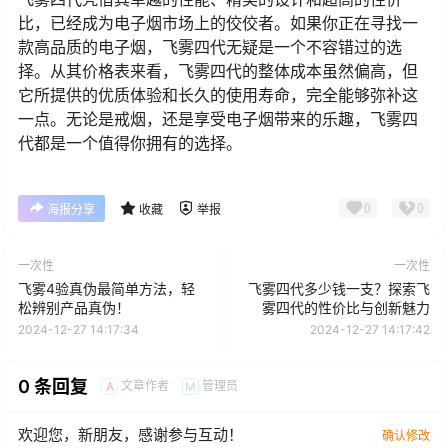
比，已经成为电子烟市场上的佼佼者。如果你正在寻找一
款高品质的电子烟，飞雾四代无疑是一个不容错过的选
择。从其价格表来看，飞雾四代的整体成本虽然偏高，但
它所提供的优质体验和长久的使用寿命，完全能够弥补这
一点。无论是戒烟，还是享受电子烟带来的乐趣，飞雾四
代都是一个值得你拥有的选择。
0
0
海报分享
收藏
举报
一次性
一次性
飞雾4验真伪最简单方法，轻
飞雾四代多少钱一支？探索飞
松辨别产品真伪！
雾四代的性价比与创新魅力
2024-12-27 14:17:34
2024-12-27 14:17:42
0 条回复
文章作者
管理员
A
M
欢迎您，新朋友，感谢参与互动！
确认修改