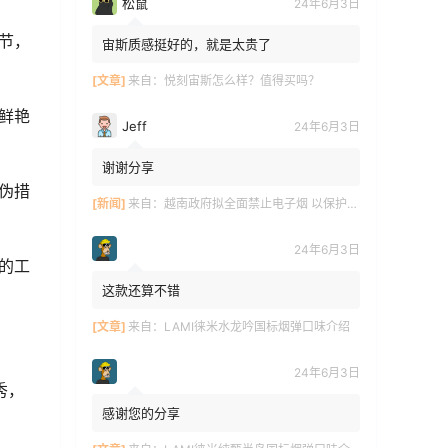
松鼠
24年6月3日
节，
宙斯质感挺好的，就是太贵了
[文章]
来自：
悦刻宙斯怎么样？值得买吗？
鲜艳
Jeff
24年6月3日
谢谢分享
伪措
[新闻]
来自：
越南政府拟全面禁止电子烟 以保护青少年健康
24年6月3日
的工
这款还算不错
[文章]
来自：
LAMI徕米水龙吟国标烟弹口味介绍
24年6月3日
秀，
感谢您的分享