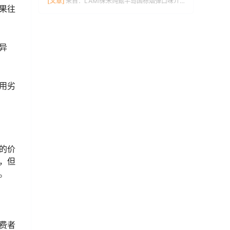
[文章]
来自：
LAMI徕米纯甄半岛国标烟弹口味介绍
果往
异
用劣
的价
，但
。
费者