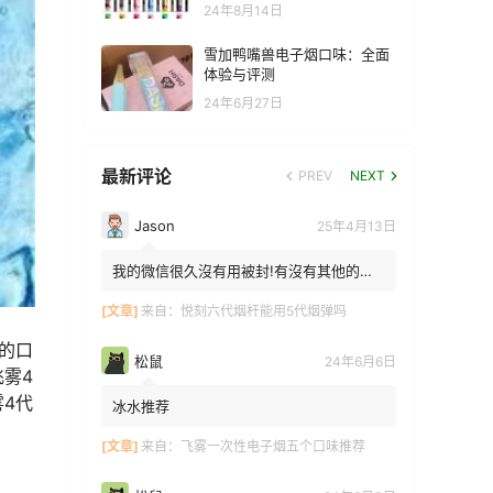
24年8月14日
雪加鸭嘴兽电子烟口味：全面
体验与评测
24年6月27日
最新评论
PREV
NEXT
Jason
25年4月13日
我的微信很久沒有用被封!有沒有其他的方
法能找到你!我在特區香港
[文章]
来自：
悦刻六代烟杆能用5代烟弹吗
的口
松鼠
24年6月6日
雾4
4代
冰水推荐
[文章]
来自：
飞雾一次性电子烟五个口味推荐