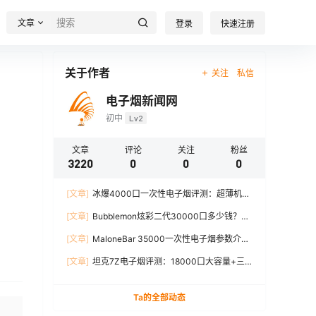
文章
登录
快速注册
关于作者
关注
私信
电子烟新闻网
初中
Lv2
文章
评论
关注
粉丝
3220
0
0
0
[文章]
冰爆4000口一次性电子烟评测：超薄机
身、12W输出、TYPE-C充电
[文章]
Bubblemon炫彩二代30000口多少钱？最
新价格对比+口感分析
[文章]
MaloneBar 35000一次性电子烟参数介
绍，口味、续航、功率全面解析
[文章]
坦克7Z电子烟评测：18000口大容量+三
档功率调节，真实体验分享
Ta的全部动态