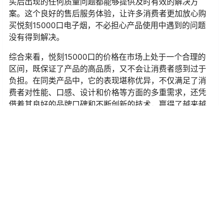
买后出现的任何质量问题都能够提供及时有效的解决方
案。这个良好的售后服务体验，让许多消费者更加放心购
买悦刻15000口电子烟，不必担心产品使用中遇到的问题
没有得到解决。
综合来看，悦刻15000口的价格在市场上处于一个合理的
区间，既保证了产品的高品质，又不会让消费者感到过于
负担。在同类产品中，它的表现堪称优异，不仅满足了消
费者对性能、口感、设计和价格等方面的多重需求，还凭
借着其良好的品牌口碑和不断创新的技术，赢得了越来越
多用户的青睐。
悦刻15000口电子烟不仅为消费者提供了一款高品质、耐
用的电子烟设备，同时也凭借其合理的定价，让消费者能
够在享受电子烟的乐趣时，减少不必要的支出。如果你正
在寻找一款综合性价比极高的电子烟，悦刻15000口无疑
是一个值得尝试的选择。
无论是想要逐步戒烟，还是简单享受电子烟带来的乐趣，
悦刻15000口都能满足你的需求。而在价格上，它的高性