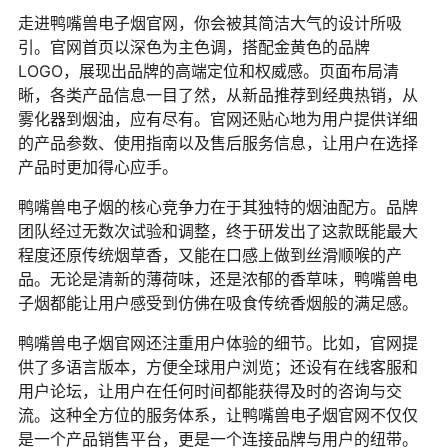
走进鸭嘴兽电子烟官网，你会被其简洁大气的设计所吸
引。官网首页以深色为主色调，搭配金黄色的品牌
LOGO，展现出品牌的高端定位和权威感。页面布局清
晰，各类产品信息一目了然，从新品推荐到经典热销，从
雾化器到烟油，应有尽有。官网还贴心地为用户提供详细
的产品参数、使用指南以及售后服务信息，让用户在选择
产品时更加得心应手。
鸭嘴兽电子烟的核心竞争力在于其独特的烟油配方。品牌
团队经过无数次试验和调整，终于研发出了这款既能最大
程度还原传统烟草香，又能在口感上做到丝滑顺喉的产
品。无论是清新的薄荷味，还是浓郁的香草味，鸭嘴兽电
子烟都能让用户感受到仿佛在吸食传统香烟般的满足感。
鸭嘴兽电子烟官网还注重用户体验的细节。比如，官网提
供了多语言版本，方便全球用户浏览；还设有在线客服和
用户论坛，让用户在任何时间都能获得及时的咨询与交
流。这种全方位的服务体系，让鸭嘴兽电子烟官网不仅仅
是一个产品销售平台，更是一个连接品牌与用户的纽带。