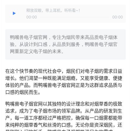
释放双眼，带上耳机，听听看~！
00:00
00:00
鸭嘴兽电子烟官网，专注为烟民带来高品质电子烟体
验。从设计到口感，从品质到服务，鸭嘴兽电子烟官
网重新定义电子烟的未来。
在这个快节奏的现代社会中，烟民们对电子烟的需求日益
增长。他们渴望一种既能满足烟瘾，又能享受健康、便捷
体验的产品。而鸭嘴兽电子烟官网正是为这群追求品质与
口感的烟民而生。
鸭嘴兽电子烟官网以其独特的设计理念和对烟草香的极致
追求，成为了电子烟市场的领军品牌。从产品的研发到生
产，每一道工序都经过严格把控，确保每一口烟雾都能带
来纯粹的烟草香气和丝滑的口感。无论你是资深烟民，还