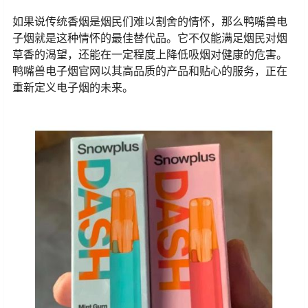
如果说传统香烟是烟民们难以割舍的情怀，那么鸭嘴兽电
子烟就是这种情怀的最佳替代品。它不仅能满足烟民对烟
草香的渴望，还能在一定程度上降低吸烟对健康的危害。
鸭嘴兽电子烟官网以其高品质的产品和贴心的服务，正在
重新定义电子烟的未来。