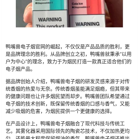
鸭嘴兽电子烟官网的崛起，不仅仅是产品品质的胜利，更
是品牌理念的胜利。从品牌创立之初，鸭嘴兽就秉承“以用
户为中心”的理念，致力于为烟民打造一款真正适合他们的
电子烟产品。
据品牌创始人介绍，鸭嘴兽电子烟的研发灵感来源于对传
统香烟的热爱与无奈。传统香烟虽能满足烟瘾，但其带来
的健康问题也让许多烟民望而却步。鸭嘴兽团队希望通过
电子烟的技术创新，既保留传统香烟的口感与香气，又能
减少吸烟的危害，为烟民提供一个更健康的选择。
在产品设计上，鸭嘴兽电子烟融合了现代科技与传统工
艺。其雾化器采用国际领先的陶瓷芯技术，不仅加热更均
匀，还能最大程度保留烟油的香气。鸭嘴兽电子烟还推出