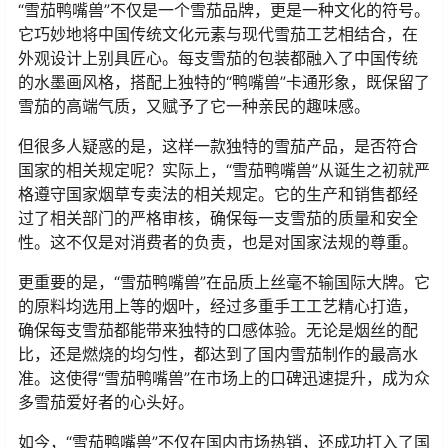
“雪茄鸭嘴兽”不仅是一个雪茄品牌，更是一种文化的符号。
它巧妙地将中国传统文化元素与现代雪茄工艺相结合，在
外观设计上别具匠心。每支雪茄的包装都融入了中国传统
的水墨画风格，搭配上独特的“鸭嘴兽”卡通形象，既保留了
雪茄的高端气质，又赋予了它一种亲民的趣味感。
但很多人疑惑的是，这样一款独特的雪茄产品，是否符合
国家的相关规定呢？实际上，“雪茄鸭嘴兽”从诞生之初就严
格遵守国家烟草专卖法的相关规定。它的生产和销售都经
过了相关部门的严格审核，确保每一支雪茄的质量和安全
性。这不仅是对消费者的负责，也是对国家法规的尊重。
更重要的是，“雪茄鸭嘴兽”在品质上丝毫不输国际大牌。它
的原料均选用上等的烟叶，经过多重手工工艺精心打造，
确保每支雪茄都能带来独特的口感体验。无论是烟丝的配
比，还是燃烧的均匀性，都达到了国内雪茄制作的最高水
准。这使得“雪茄鸭嘴兽”在市场上的口碑迅速提升，成为众
多雪茄爱好者的心头好。
如今，“雪茄鸭嘴兽”不仅在国内市场热销，还成功打入了国