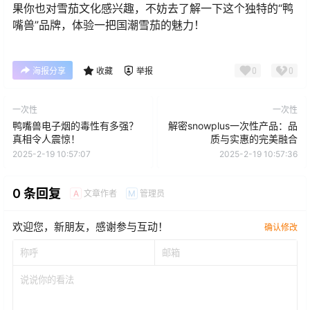
果你也对雪茄文化感兴趣，不妨去了解一下这个独特的“鸭
嘴兽”品牌，体验一把国潮雪茄的魅力！
0
0
海报分享
收藏
举报
一次性
一次性
鸭嘴兽电子烟的毒性有多强？
解密snowplus一次性产品：品
真相令人震惊！
质与实惠的完美融合
2025-2-19 10:57:07
2025-2-19 10:57:36
0 条回复
文章作者
管理员
A
M
欢迎您，新朋友，感谢参与互动！
确认修改