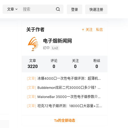
文章
登录
快速注册
关于作者
关注
私信
电子烟新闻网
初中
Lv2
文章
评论
关注
粉丝
3220
0
0
0
[文章]
冰爆4000口一次性电子烟评测：超薄机
身、12W输出、TYPE-C充电
[文章]
Bubblemon炫彩二代30000口多少钱？最
新价格对比+口感分析
[文章]
MaloneBar 35000一次性电子烟参数介
绍，口味、续航、功率全面解析
[文章]
坦克7Z电子烟评测：18000口大容量+三
档功率调节，真实体验分享
Ta的全部动态