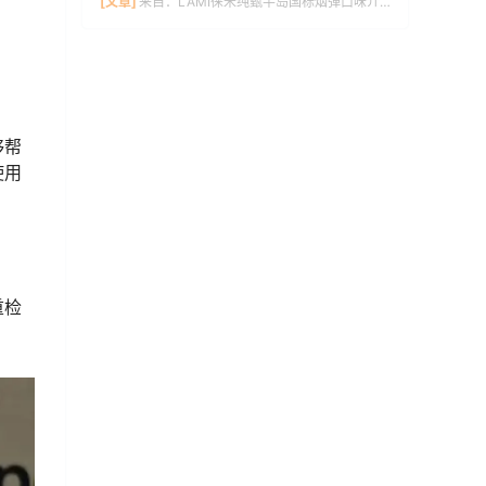
[文章]
来自：
LAMI徕米纯甄半岛国标烟弹口味介绍
够帮
使用
重检
。