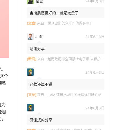
松鼠
24年6月3日
宙斯质感挺好的，就是太贵了
[文章]
来自：
悦刻宙斯怎么样？值得买吗？
Jeff
24年6月3日
谢谢分享
[新闻]
来自：
越南政府拟全面禁止电子烟 以保护青少年健康
异。
24年6月3日
这个
鸭嘴
这款还算不错
[文章]
来自：
LAMI徕米水龙吟国标烟弹口味介绍
因为
24年6月3日
的烟
携，
感谢您的分享