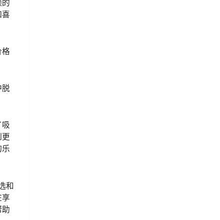
颖的
和喜
价格
中脱
了吸
到更
的乐
选和
在享
帮助