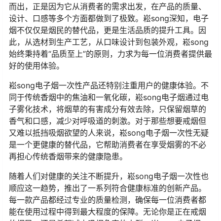
而出，正是因为它从消费者的需求出发，在产品的质量、
设计、口感等多个方面都做到了极致。崧song深知，电子
烟不仅仅是烟民的替代品，更是生活品质的提升工具。因
此，从选材到生产工艺，从口味设计到包装外观，崧song
始终秉持着“品质至上”的原则，力求为每一位消费者提供最
好的使用体验。
崧song电子烟一次性产品还特别注重用户的健康体验。不
同于传统香烟中的焦油和一氧化碳，崧song电子烟通过电
子雾化技术，将烟草的有害成分有效去除，只保留烟草的
香气和口感，减少对呼吸道的刺激。对于那些想要戒烟但
又难以抵挡吸烟欲望的人来说，崧song电子烟一次性无疑
是一个更健康的替代品，它帮助消费者在享受烟雾的不必
再担心传统香烟带来的健康隐患。
随着人们对健康的关注不断提升，崧song电子烟一次性也
顺应这一趋势，推出了一系列符合健康标准的创新产品。
每一款产品都经过专业的质量检测，确保每一位消费者都
能在使用过程中得到最大程度的保障。无论你是正在戒烟