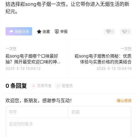
妨选择崧song电子烟一次性，让它带你进入无烟生活的新
纪元。
0
0
海报分享
收藏
举报
一次性
一次性
崧song电子烟哪个口味最好
崧song电子烟售价揭秘：优质
抽？揭开最受欢迎口味的神秘
体验与实惠价格的完美结合
面纱
2025-3-13 15:04:12
2025-3-13 15:04:16
0 条回复
文章作者
管理员
A
M
欢迎您，新朋友，感谢参与互动！
确认修改