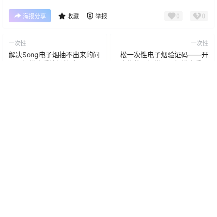
0
0
海报分享
收藏
举报
一次性
一次性
解决Song电子烟抽不出来的问
松一次性电子烟验证码——开
题，轻松享受流畅体验
启您的无烟世界，轻松享受健
康新生活
2025-3-13 15:21:51
2025-3-13 15:21:55
0 条回复
文章作者
管理员
A
M
欢迎您，新朋友，感谢参与互动！
确认修改