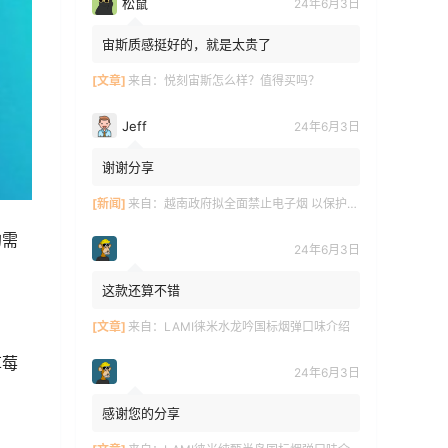
松鼠
24年6月3日
宙斯质感挺好的，就是太贵了
[文章]
来自：
悦刻宙斯怎么样？值得买吗？
Jeff
24年6月3日
谢谢分享
[新闻]
来自：
越南政府拟全面禁止电子烟 以保护青少年健康
的需
24年6月3日
这款还算不错
[文章]
来自：
LAMI徕米水龙吟国标烟弹口味介绍
草莓
24年6月3日
感谢您的分享