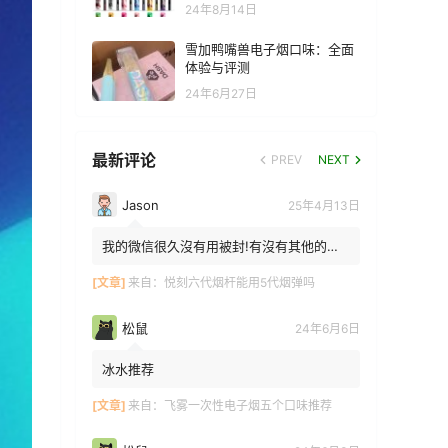
24年8月14日
雪加鸭嘴兽电子烟口味：全面
体验与评测
24年6月27日
最新评论
PREV
NEXT
Jason
25年4月13日
我的微信很久沒有用被封!有沒有其他的方
法能找到你!我在特區香港
[文章]
来自：
悦刻六代烟杆能用5代烟弹吗
松鼠
24年6月6日
冰水推荐
[文章]
来自：
飞雾一次性电子烟五个口味推荐