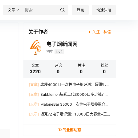
文章
登录
快速注册
关于作者
关注
私信
电子烟新闻网
初中
Lv2
文章
评论
关注
粉丝
3220
0
0
0
[文章]
冰爆4000口一次性电子烟评测：超薄机
身、12W输出、TYPE-C充电
[文章]
Bubblemon炫彩二代30000口多少钱？最
新价格对比+口感分析
[文章]
MaloneBar 35000一次性电子烟参数介
绍，口味、续航、功率全面解析
[文章]
坦克7Z电子烟评测：18000口大容量+三
档功率调节，真实体验分享
Ta的全部动态