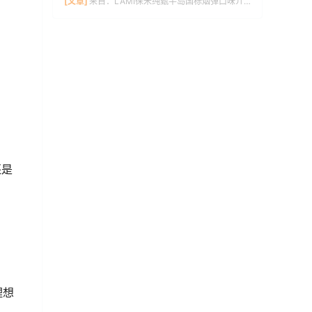
[文章]
来自：
LAMI徕米纯甄半岛国标烟弹口味介绍
还是
理想