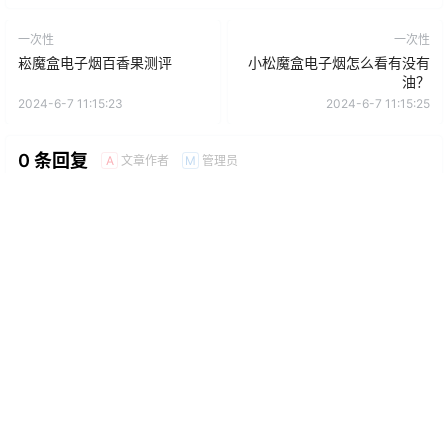
一次性
一次性
崧魔盒电子烟百香果测评
小松魔盒电子烟怎么看有没有
油？
2024-6-7 11:15:23
2024-6-7 11:15:25
0 条回复
文章作者
管理员
A
M
欢迎您，新朋友，感谢参与互动！
确认修改
提交