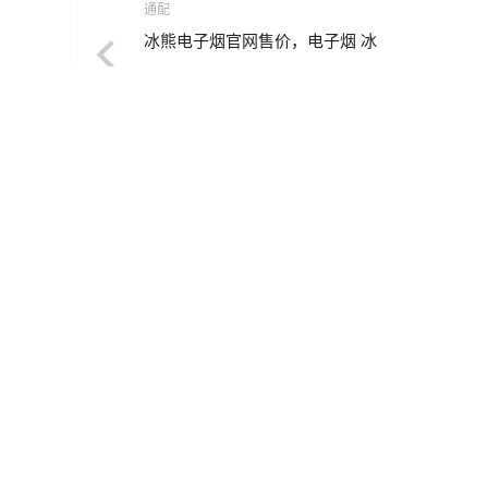
通配
冰熊电子烟官网售价，电子烟 冰
2024-6-14 9:27:39
0 条回复
文章作者
管理员
A
M
欢迎您，新朋友，感谢参与互动！