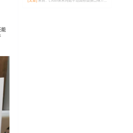
[文章]
来自：
LAMI徕米纯甄半岛国标烟弹口味介绍
还能
产