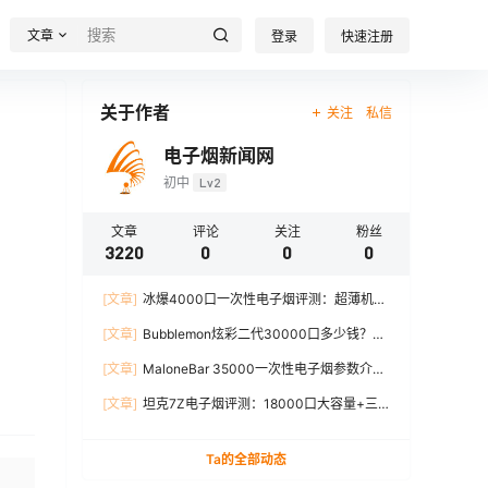
文章
登录
快速注册
关于作者
关注
私信
电子烟新闻网
初中
Lv2
文章
评论
关注
粉丝
3220
0
0
0
[文章]
冰爆4000口一次性电子烟评测：超薄机
身、12W输出、TYPE-C充电
[文章]
Bubblemon炫彩二代30000口多少钱？最
新价格对比+口感分析
[文章]
MaloneBar 35000一次性电子烟参数介
绍，口味、续航、功率全面解析
[文章]
坦克7Z电子烟评测：18000口大容量+三
档功率调节，真实体验分享
Ta的全部动态