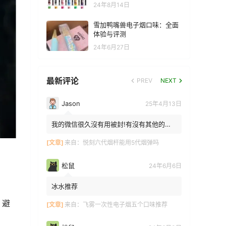
24年8月14日
雪加鸭嘴兽电子烟口味：全面
体验与评测
24年6月27日
最新评论
PREV
NEXT
Jason
25年4月13日
我的微信很久沒有用被封!有沒有其他的方
法能找到你!我在特區香港
[文章]
来自：
悦刻六代烟杆能用5代烟弹吗
松鼠
24年6月6日
冰水推荐
。避
[文章]
来自：
飞雾一次性电子烟五个口味推荐