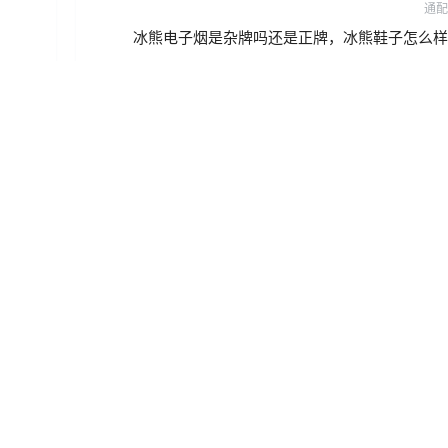
通配
冰熊电子烟是杂牌吗还是正牌，冰熊鞋子怎么样
2024-6-14 9:28:05
提
确