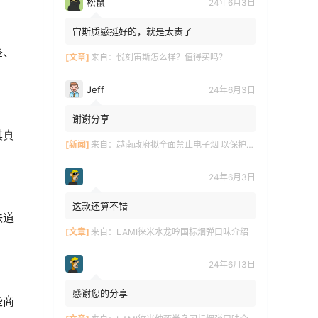
松鼠
24年6月3日
宙斯质感挺好的，就是太贵了
签、
[文章]
来自：
悦刻宙斯怎么样？值得买吗？
Jeff
24年6月3日
谢谢分享
其真
[新闻]
来自：
越南政府拟全面禁止电子烟 以保护青少年健康
24年6月3日
这款还算不错
味道
[文章]
来自：
LAMI徕米水龙吟国标烟弹口味介绍
24年6月3日
感谢您的分享
些商