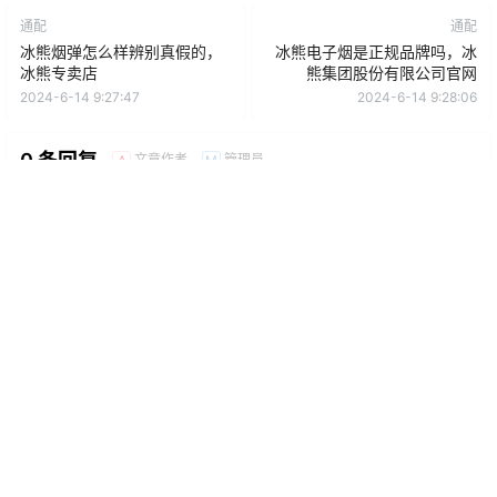
通配
通配
冰熊烟弹怎么样辨别真假的，
冰熊电子烟是正规品牌吗，冰
冰熊专卖店
熊集团股份有限公司官网
2024-6-14 9:27:47
2024-6-14 9:28:06
0 条回复
文章作者
管理员
A
M
欢迎您，新朋友，感谢参与互动！
确认修改
提交