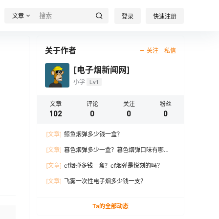
文章
登录
快速注册
关于作者
关注
私信
[电子烟新闻网]
小学
Lv1
文章
评论
关注
粉丝
102
0
0
0
[文章]
鲸鱼烟弹多少钱一盒？
[文章]
暮色烟弹多少一盒？暮色烟弹口味有哪
些？
[文章]
cf烟弹多钱一盒？cf烟弹是悦刻的吗？
[文章]
飞雾一次性电子烟多少钱一支？
Ta的全部动态