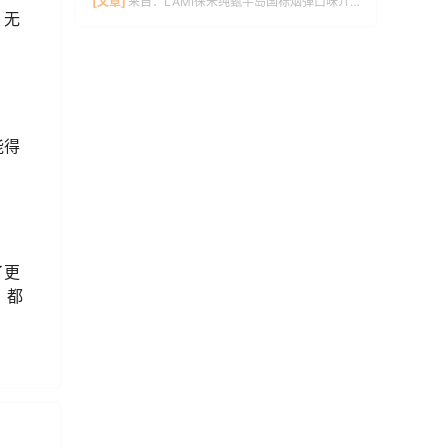
[文章]
来自：
LAMI徕米纯甄半岛国标烟弹口味介绍
。无
能得
了更
，都