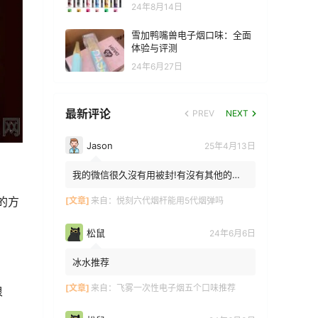
24年8月14日
雪加鸭嘴兽电子烟口味：全面
体验与评测
24年6月27日
最新评论
PREV
NEXT
Jason
25年4月13日
我的微信很久沒有用被封!有沒有其他的方
法能找到你!我在特區香港
的方
[文章]
来自：
悦刻六代烟杆能用5代烟弹吗
松鼠
24年6月6日
冰水推荐
[文章]
来自：
飞雾一次性电子烟五个口味推荐
浪