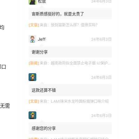
松鼠
24年6月3日
宙斯质感挺好的，就是太贵了
[文章]
来自：
悦刻宙斯怎么样？值得买吗？
均
Jeff
24年6月3日
谢谢分享
[新闻]
来自：
越南政府拟全面禁止电子烟 以保护青少年健康
郁口
24年6月3日
这款还算不错
[文章]
来自：
LAMI徕米水龙吟国标烟弹口味介绍
，无需
24年6月3日
感谢您的分享