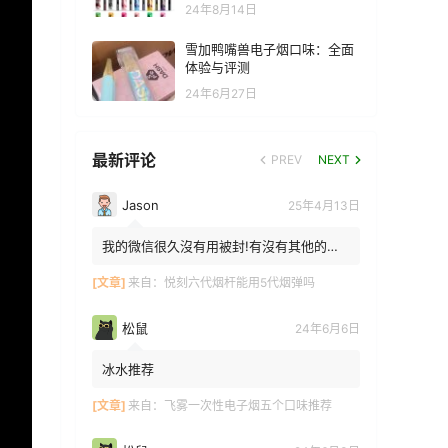
24年8月14日
雪加鸭嘴兽电子烟口味：全面
体验与评测
24年6月27日
最新评论
PREV
NEXT
Jason
25年4月13日
我的微信很久沒有用被封!有沒有其他的方
法能找到你!我在特區香港
[文章]
来自：
悦刻六代烟杆能用5代烟弹吗
松鼠
24年6月6日
冰水推荐
[文章]
来自：
飞雾一次性电子烟五个口味推荐