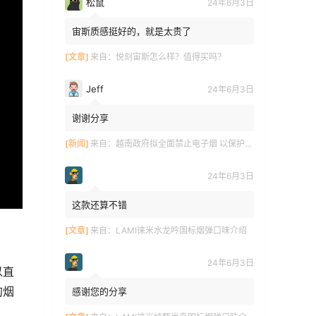
松鼠
24年6月3日
宙斯质感挺好的，就是太贵了
[文章]
来自：
悦刻宙斯怎么样？值得买吗？
Jeff
24年6月3日
谢谢分享
[新闻]
来自：
越南政府拟全面禁止电子烟 以保护青少年健康
24年6月3日
这款还算不错
[文章]
来自：
LAMI徕米水龙吟国标烟弹口味介绍
24年6月3日
以直
的烟
感谢您的分享