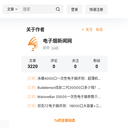
文章
登录
快速注册
关于作者
关注
私信
电子烟新闻网
初中
Lv2
文章
评论
关注
粉丝
3220
0
0
0
[文章]
冰爆4000口一次性电子烟评测：超薄机
身、12W输出、TYPE-C充电
[文章]
Bubblemon炫彩二代30000口多少钱？最
新价格对比+口感分析
[文章]
MaloneBar 35000一次性电子烟参数介
绍，口味、续航、功率全面解析
[文章]
坦克7Z电子烟评测：18000口大容量+三
档功率调节，真实体验分享
Ta的全部动态