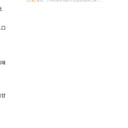
[文章]
来自：
LAMI徕米纯甄半岛国标烟弹口味介绍
比
人口
口味
的甘