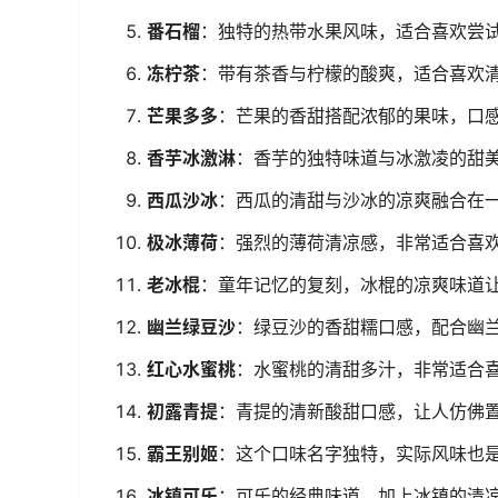
番石榴
：独特的热带水果风味，适合喜欢尝
冻柠茶
：带有茶香与柠檬的酸爽，适合喜欢
芒果多多
：芒果的香甜搭配浓郁的果味，口
香芋冰激淋
：香芋的独特味道与冰激凌的甜
西瓜沙冰
：西瓜的清甜与沙冰的凉爽融合在
极冰薄荷
：强烈的薄荷清凉感，非常适合喜
老冰棍
：童年记忆的复刻，冰棍的凉爽味道
幽兰绿豆沙
：绿豆沙的香甜糯口感，配合幽
红心水蜜桃
：水蜜桃的清甜多汁，非常适合
初露青提
：青提的清新酸甜口感，让人仿佛
霸王别姬
：这个口味名字独特，实际风味也
冰镇可乐
：可乐的经典味道，加上冰镇的清