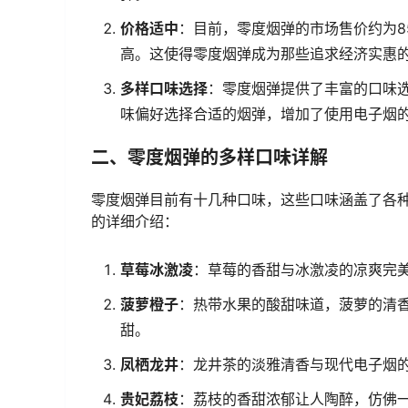
价格适中
：目前，零度烟弹的市场售价约为8
高。这使得零度烟弹成为那些追求经济实惠
多样口味选择
：零度烟弹提供了丰富的口味
味偏好选择合适的烟弹，增加了使用电子烟
二、零度烟弹的多样口味详解
零度烟弹目前有十几种口味，这些口味涵盖了各
的详细介绍：
草莓冰激凌
：草莓的香甜与冰激凌的凉爽完
菠萝橙子
：热带水果的酸甜味道，菠萝的清
甜。
凤栖龙井
：龙井茶的淡雅清香与现代电子烟
贵妃荔枝
：荔枝的香甜浓郁让人陶醉，仿佛