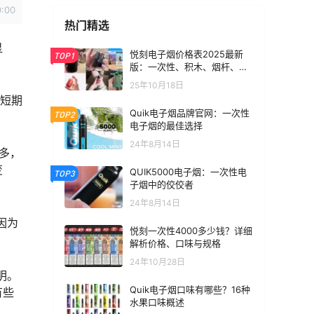
0:00
热门精选
显
悦刻电子烟价格表2025最新
TOP1
版：一次性、积木、烟杆、烟
弹全价位汇总
25年10月18日
括短期
Quik电子烟品牌官网：一次性
TOP2
电子烟的最佳选择
24年8月14日
都多，
变
QUIK5000电子烟：一次性电
TOP3
子烟中的佼佼者
24年8月14日
因为
悦刻一次性4000多少钱？详细
解析价格、口味与规格
24年10月28日
明。
Quik电子烟口味有哪些？16种
有些
水果口味概述