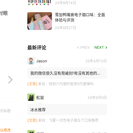
24年8月14日
对眼
雪加鸭嘴兽电子烟口味：全面
体验与评测
24年6月27日
最新评论
PREV
NEXT
Jason
25年4月13日
我的微信很久沒有用被封!有沒有其他的方
法能找到你!我在特區香港
[文章]
来自：
悦刻六代烟杆能用5代烟弹吗
松鼠
24年6月6日
冰水推荐
示标题
[文章]
来自：
飞雾一次性电子烟五个口味推荐
认修改