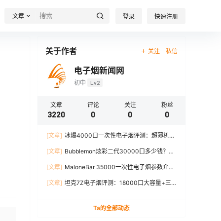
文章
登录
快速注册
关于作者
关注
私信
电子烟新闻网
初中
Lv2
文章
评论
关注
粉丝
3220
0
0
0
[文章]
冰爆4000口一次性电子烟评测：超薄机
身、12W输出、TYPE-C充电
[文章]
Bubblemon炫彩二代30000口多少钱？最
新价格对比+口感分析
[文章]
MaloneBar 35000一次性电子烟参数介
绍，口味、续航、功率全面解析
[文章]
坦克7Z电子烟评测：18000口大容量+三
档功率调节，真实体验分享
Ta的全部动态