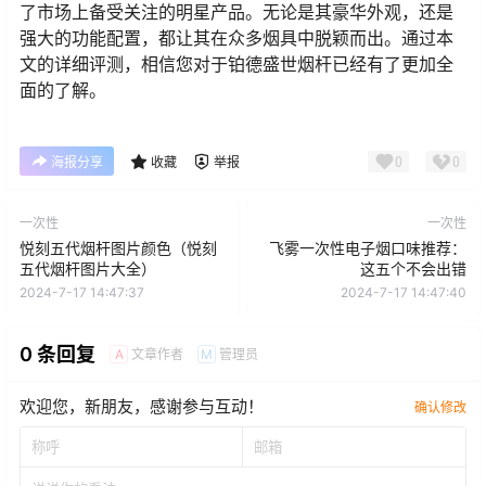
了市场上备受关注的明星产品。无论是其豪华外观，还是
强大的功能配置，都让其在众多烟具中脱颖而出。通过本
文的详细评测，相信您对于铂德盛世烟杆已经有了更加全
面的了解。
0
0
海报分享
收藏
举报
一次性
一次性
悦刻五代烟杆图片颜色（悦刻
飞雾一次性电子烟口味推荐：
五代烟杆图片大全）
这五个不会出错
2024-7-17 14:47:37
2024-7-17 14:47:40
0 条回复
文章作者
管理员
A
M
欢迎您，新朋友，感谢参与互动！
确认修改